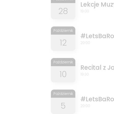
Lekcje Muz
28
19:00
Październik
#LetsBaRo
12
20:00
Październik
Recital z 
10
19:30
Październik
#LetsBaRo
5
20:00