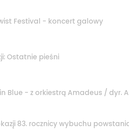
ist Festival - koncert galowy
i: Ostatnie pieśni
n Blue - z orkiestrą Amadeus / dyr. 
okazji 83. rocznicy wybuchu powstani