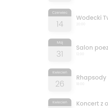
Czerwiec
Wodecki Tw
14
20:00
Maj
Salon poezj
31
12:00
Kwiecień
Rhapsody i
26
18:00
Koncert z 
Kwiecień