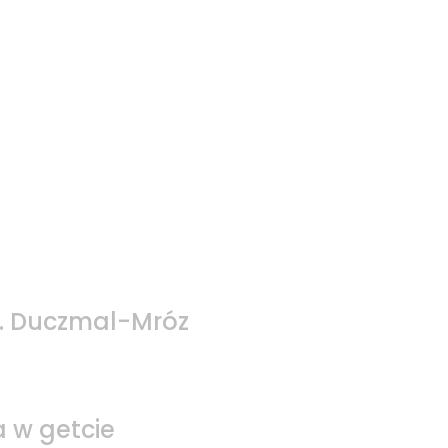
A. Duczmal-Mróz
a w getcie