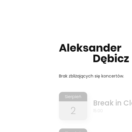
Koncerty
Brak zbliżających się koncertów.
Sierpień
Break in Cl
2
15:00