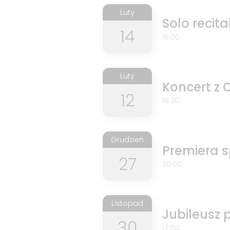
Luty
Solo recita
14
18:00
Luty
Koncert z 
12
19:30
Grudzień
Premiera s
27
20:00
Listopad
Jubileusz p
30
17:00