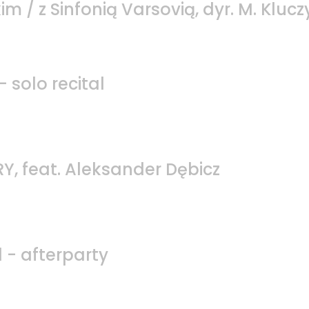
m / z Sinfonią Varsovią, dyr. M. Kluc
 solo recital
, feat. Aleksander Dębicz
l - afterparty