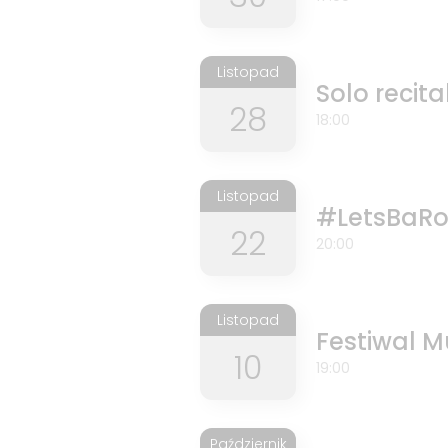
Listopad
Solo recita
28
18:00
Listopad
#LetsBaRo
22
20:00
Listopad
Festiwal M
10
19:00
Październik