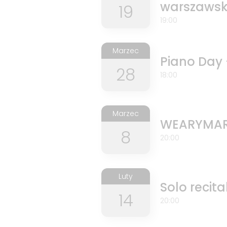
warszawski
19
19:00
Marzec
Piano Day -
28
18:00
Marzec
WEARYMARY
8
20:00
Luty
Solo recita
14
20:00