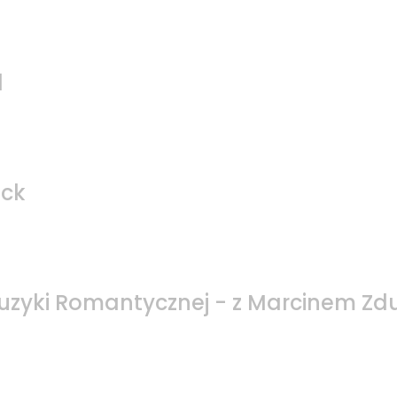
l
ck
uzyki Romantycznej - z Marcinem Zd