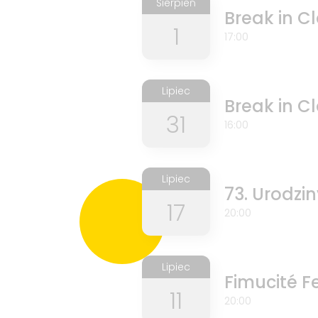
Sierpień
Break in Cl
1
17:00
Lipiec
Break in Cl
31
16:00
Lipiec
73. Urodzi
17
20:00
Lipiec
Fimucité Fe
11
20:00