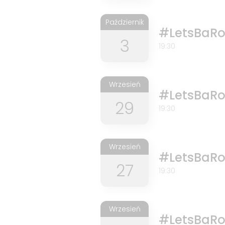
Październik
#LetsBaRo
3
19:30
Wrzesień
#LetsBaRo
29
19:30
Wrzesień
#LetsBaRo
27
19:30
Wrzesień
#LetsBaRo